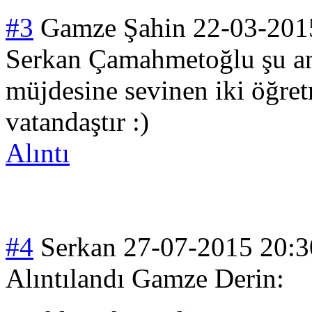
#3
Gamze Şahin
22-03-201
Serkan Çamahmetoğlu şu and
müjdesine sevinen iki öğret
vatandaştır :)
Alıntı
#4
Serkan
27-07-2015 20:3
Alıntılandı Gamze Derin: