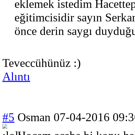
eklemek istedim Hacettep
eğitimcisidir sayın Ser
önce derin saygı duyduğ
Teveccühünüz :)
Alıntı
#5
Osman
07-04-2016 09:3