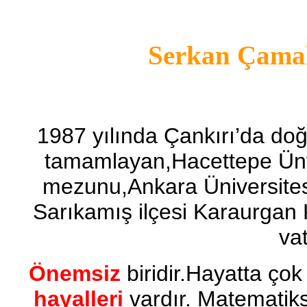
Serkan Çama
1987 yılında Çankırı’da doğ
tamamlayan,Hacettepe Ünv
mezunu,Ankara Üniversitesi
Sarıkamış ilçesi Karaurga
va
Önemsiz
biridir.Hayatta ço
hayalleri
vardır. Matematiks