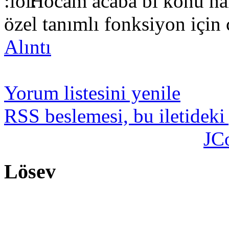
Hocam acaba bi konu ha
özel tanımlı fonksiyon için 
Alıntı
Yorum listesini yenile
RSS beslemesi, bu iletideki
JC
Lösev