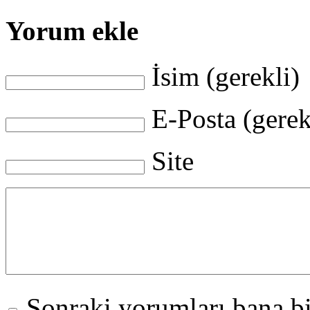
Yorum ekle
İsim (gerekli)
E-Posta (gerek
Site
Sonraki yorumları bana bi