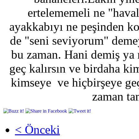
ertelememeli ne "hava
ayakkabıyı ne peşinden ko
de "seni seviyorum" demey
bu zaman. Hani demiş ya 
geç kalırsın ve birdaha ki
kimseye ve hiçbirşeye ge
zaman ta
< Önceki