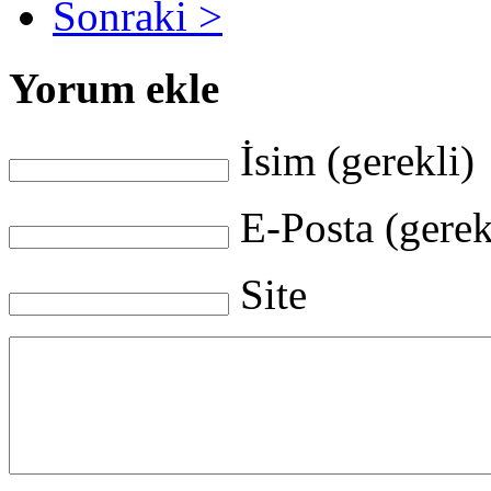
Sonraki >
Yorum ekle
İsim (gerekli)
E-Posta (gerek
Site